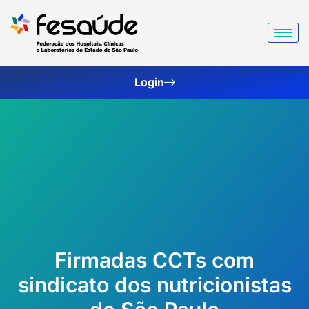
Ir
para
o
conteúdo
Login
Firmadas CCTs com
sindicato dos nutricionistas