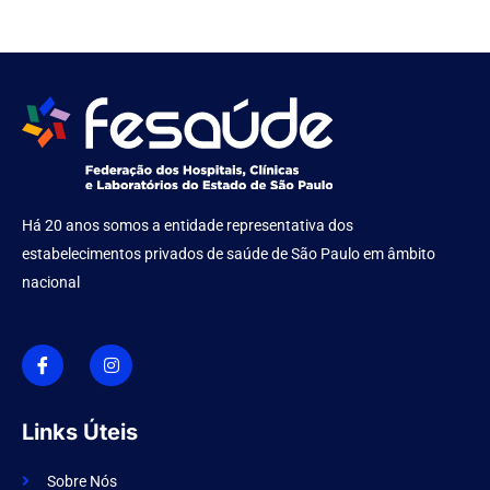
Há 20 anos somos a entidade representativa dos
estabelecimentos privados de saúde de São Paulo em âmbito
nacional
I
I
c
n
o
s
n
t
-
a
f
g
Links Úteis
a
r
c
a
e
m
Sobre Nós