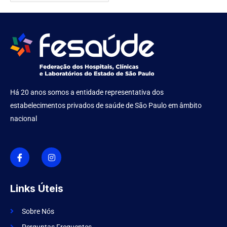
Há 20 anos somos a entidade representativa dos
estabelecimentos privados de saúde de São Paulo em âmbito
nacional
I
I
c
n
o
s
n
t
-
a
f
g
Links Úteis
a
r
c
a
e
m
Sobre Nós
b
Perguntas Frequentes