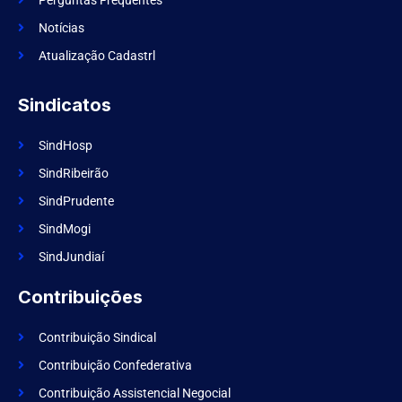
o
o
k
Notícias
Atualização Cadastrl
Sindicatos
SindHosp
SindRibeirão
SindPrudente
SindMogi
SindJundiaí
Contribuições
Contribuição Sindical
Contribuição Confederativa
Contribuição Assistencial Negocial