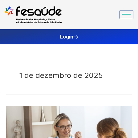
Ir
para
o
conteúdo
Login
1 de dezembro de 2025
Firmadas
CCTs
com
sindicato