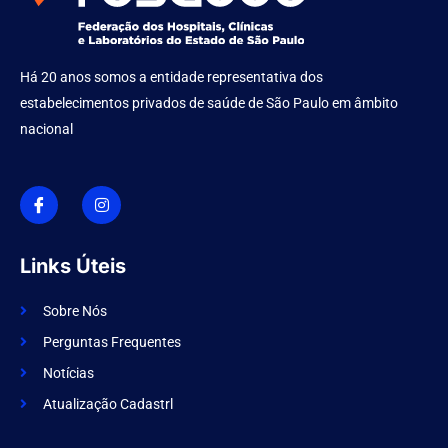
Há 20 anos somos a entidade representativa dos
estabelecimentos privados de saúde de São Paulo em âmbito
nacional
I
I
c
n
o
s
n
t
-
a
f
g
Links Úteis
a
r
c
a
e
m
Sobre Nós
b
o
Perguntas Frequentes
o
k
Notícias
Atualização Cadastrl