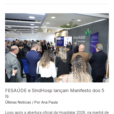
FESAÚDE
e
SindHosp
lançam
Manifesto
dos
5
Is
FESAÚDE e SindHosp lançam Manifesto dos 5
Is
Últimas Notícias
/ Por
Ana Paula
Logo após a abertura oficial da Hospitalar 2026, na manhã de