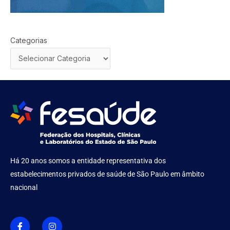
Categorias
Há 20 anos somos a entidade representativa dos
estabelecimentos privados de saúde de São Paulo em âmbito
nacional
I
I
c
n