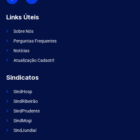
o
s
n
t
-
a
f
g
Links Úteis
a
r
c
a
e
m
Sobre Nós
b
o
Perguntas Frequentes
o
k
Notícias
Atualização Cadastrl
Sindicatos
SindHosp
SindRibeirão
SindPrudente
SindMogi
SindJundiaí