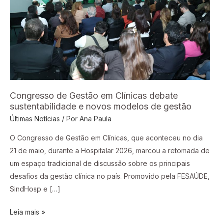
Clínicas
debate
sustentabilidade
e
novos
modelos
de
gestão
Congresso de Gestão em Clínicas debate
sustentabilidade e novos modelos de gestão
Últimas Notícias
/ Por
Ana Paula
O Congresso de Gestão em Clínicas, que aconteceu no dia
21 de maio, durante a Hospitalar 2026, marcou a retomada de
um espaço tradicional de discussão sobre os principais
desafios da gestão clínica no país. Promovido pela FESAÚDE,
SindHosp e […]
Leia mais »