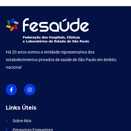
Há 20 anos somos a entidade representativa dos
estabelecimentos privados de saúde de São Paulo em âmbito
nacional
I
I
c
n
o
s
n
t
-
a
f
g
Links Úteis
a
r
c
a
e
m
Sobre Nós
b
o
Perguntas Frequentes