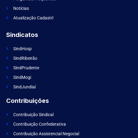
o
k
Notícias
Atualização Cadastrl
Sindicatos
SindHosp
SindRibeirão
SindPrudente
SindMogi
SindJundiaí
Contribuições
Contribuição Sindical
Contribuição Confederativa
Contribuição Assistencial Negocial