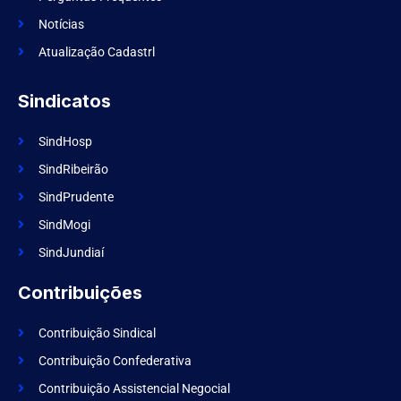
o
k
Notícias
Atualização Cadastrl
Sindicatos
SindHosp
SindRibeirão
SindPrudente
SindMogi
SindJundiaí
Contribuições
Contribuição Sindical
Contribuição Confederativa
Contribuição Assistencial Negocial