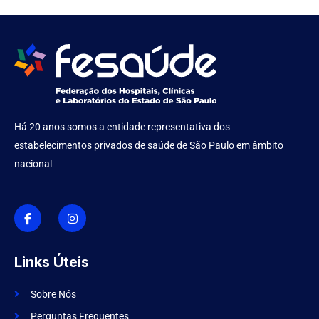
Há 20 anos somos a entidade representativa dos
estabelecimentos privados de saúde de São Paulo em âmbito
nacional
I
I
c
n
o
s
n
t
-
a
f
g
Links Úteis
a
r
c
a
e
m
Sobre Nós
b
o
Perguntas Frequentes