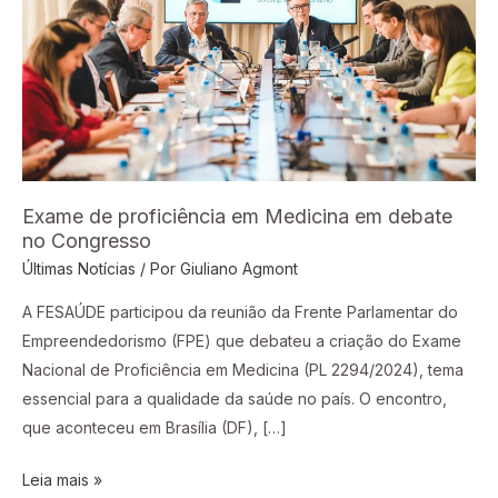
Medicina
em
debate
no
Congresso
Exame de proficiência em Medicina em debate
no Congresso
Últimas Notícias
/ Por
Giuliano Agmont
A FESAÚDE participou da reunião da Frente Parlamentar do
Empreendedorismo (FPE) que debateu a criação do Exame
Nacional de Proficiência em Medicina (PL 2294/2024), tema
essencial para a qualidade da saúde no país. O encontro,
que aconteceu em Brasília (DF), […]
Leia mais »