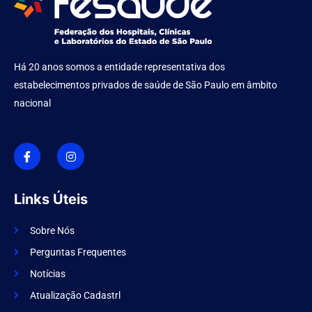
Há 20 anos somos a entidade representativa dos
estabelecimentos privados de saúde de São Paulo em âmbito
nacional
I
I
c
n
o
s
n
t
-
a
f
g
Links Úteis
a
r
c
a
e
m
Sobre Nós
b
o
Perguntas Frequentes
o
k
Notícias
Atualização Cadastrl