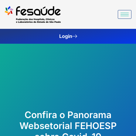
Ir
para
o
conteúdo
Login
Confira o Panorama
Websetorial FEHOESP