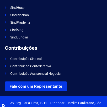
SindHosp
SindRibeirão
SindPrudente
SindMogi
SindJundiaí
Contribuições
Contribuição Sindical
Contribuição Confederativa
Contribuição Assistencial Negocial
Fale com um Representante
Av. Brg. Faria Lima, 1912 - 18º andar - Jardim Paulistano, São