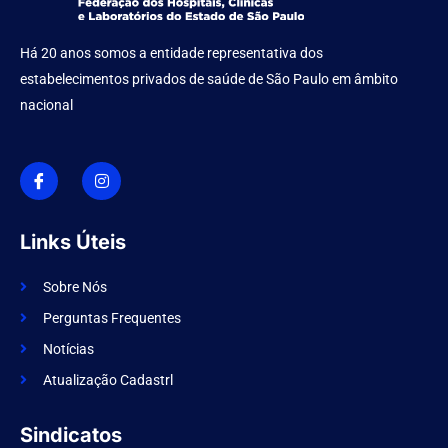
Há 20 anos somos a entidade representativa dos
estabelecimentos privados de saúde de São Paulo em âmbito
nacional
I
I
c
n
o
s
n
t
-
a
f
g
Links Úteis
a
r
c
a
e
m
Sobre Nós
b
o
Perguntas Frequentes
o
k
Notícias
Atualização Cadastrl
Sindicatos