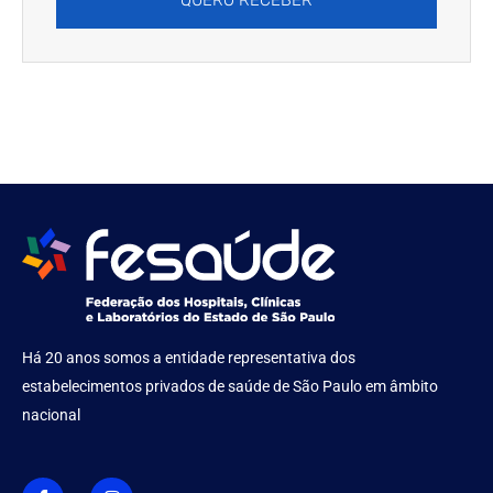
QUERO RECEBER
Há 20 anos somos a entidade representativa dos
estabelecimentos privados de saúde de São Paulo em âmbito
nacional
I
I
c
n