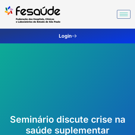
Ir
para
o
conteúdo
Login
Seminário discute crise na
saúde suplementar