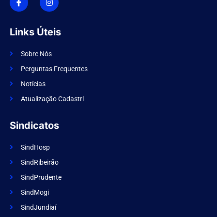
o
s
n
t
-
a
f
g
Links Úteis
a
r
c
a
e
m
Sobre Nós
b
o
Perguntas Frequentes
o
k
Notícias
Atualização Cadastrl
Sindicatos
SindHosp
SindRibeirão
SindPrudente
SindMogi
SindJundiaí