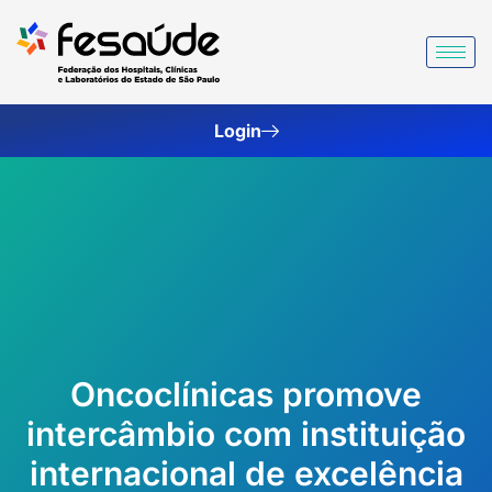
Ir
para
o
conteúdo
Login
Oncoclínicas promove
intercâmbio com instituição
internacional de excelência