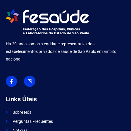
Há 20 anos somos a entidade representativa dos
estabelecimentos privados de saúde de São Paulo em âmbito
nacional
I
I
c
n
o
s
n
t
-
a
f
g
Links Úteis
a
r
c
a
e
m
Sobre Nós
b
o
Perguntas Frequentes
o
k
Notícias