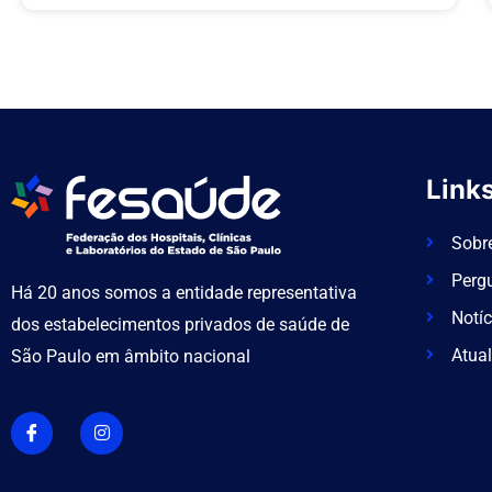
Links
Sobr
Perg
Há 20 anos somos a entidade representativa
Notíc
dos estabelecimentos privados de saúde de
Atual
São Paulo em âmbito nacional
I
I
c
n
o
s
n
t
-
a