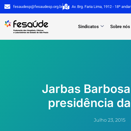
Ir
fesaudesp@fesaudesp.org.br
Av. Brg. Faria Lima, 1912 - 18º anda
para
o
Sindicatos
Sobre nós
conteúdo
Jarbas Barbos
presidência da
Julho 23, 2015