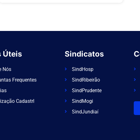
 Úteis
Sindicatos
C
e Nós
SindHosp
untas Frequentes
SindRibeirão
ias
SindPrudente
ização Cadastrl
SindMogi
SindJundiaí