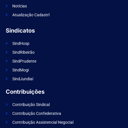
o
k
Notícias
Atualização Cadastrl
Sindicatos
SindHosp
SindRibeirão
SindPrudente
SindMogi
SindJundiaí
Contribuições
Contribuição Sindical
Contribuição Confederativa
Contribuição Assistencial Negocial