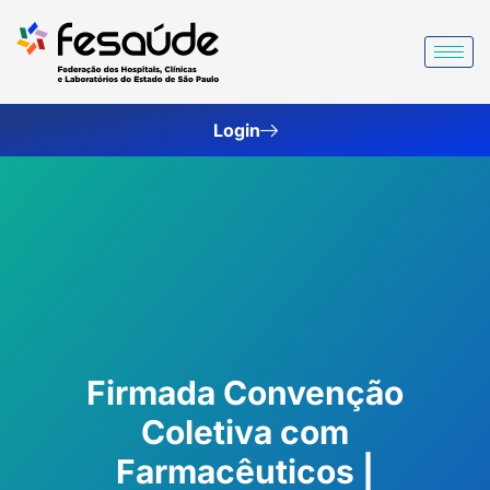
Ir
para
o
conteúdo
Login
Firmada Convenção
Coletiva com
Farmacêuticos |