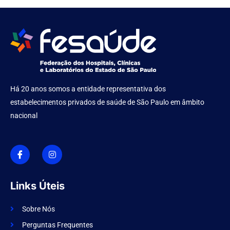
Há 20 anos somos a entidade representativa dos
estabelecimentos privados de saúde de São Paulo em âmbito
nacional
I
I
c
n
o
s
n
t
-
a
f
g
Links Úteis
a
r
c
a
e
m
Sobre Nós
b
o
Perguntas Frequentes