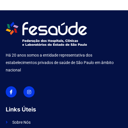
Há 20 anos somos a entidade representativa dos
estabelecimentos privados de saúde de São Paulo em âmbito
nacional
I
I
c
n
o
s
n
t
-
a
f
g
Links Úteis
a
r
c
a
e
m
Sobre Nós
b