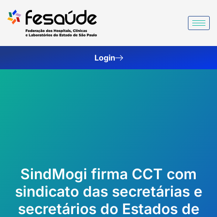
Ir
para
o
conteúdo
Login
SindMogi firma CCT com
sindicato das secretárias e
secretários do Estados de