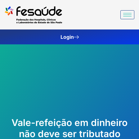
Ir
para
o
conteúdo
Login
Vale-refeição em dinheiro
não deve ser tributado