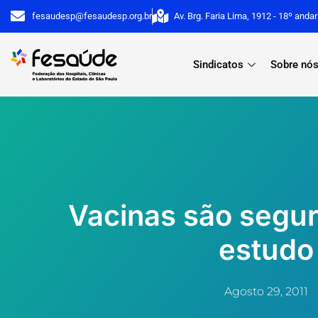
Ir
fesaudesp@fesaudesp.org.br
Av. Brg. Faria Lima, 1912 - 18º anda
para
o
Sindicatos
Sobre nó
conteúdo
Vacinas são segur
estudo
Agosto 29, 2011