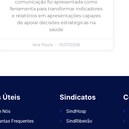
comunicação foi apresentada como
ferramenta para transformar indicadores
e relatórios em apresentações capazes
de apoiar decisões estratégicas na
saúde
Ana Paula
15/07/2026
 Úteis
Sindicatos
C
e Nós
SindHosp
untas Frequentes
SindRibeirão