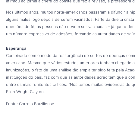
afirmou ao jornal a chefe do comitê que fez a revisão, a professora d
Nos últimos anos, muitos norte-americanos passaram a difundir a h
alguns males logo depois de serem vacinados. Parte da direita cris
questões de fé, as pessoas não devem ser vacinadas – já que o de
um número expressivo de adesões, forçando as autoridades de saúde 
Esperança
Combinado com o medo da ressurgência de surtos de doenças como
americano. Mesmo que vários estudos anteriores tenham chegado a
imunizações, o fato de uma análise tão ampla ter sido feita pela Ac
instituições do país, faz com que as autoridades acreditem que a c
entre os mais renitentes críticos. “Nós temos muitas evidências de q
Ellen Wright Clayton.
Fonte: Correio Braziliense