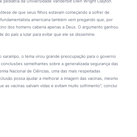
e pediatria da Universidade Vanderbilt Ellen Wright Clayton.
ipótese de que seus filhos estavam começando a sofrer de
tã fundamentalista americana também vem pregando que, por
stino dos homens caberia apenas a Deus. O argumento ganhou
do país a lutar para evitar que ele se dissemine.
 sarampo, o tema virou grande preocupação para o governo
 conclusões semelhantes sobre a generalizada segurança das
ademia Nacional de Ciências, uma das mais respeitadas
onclusão possa ajudar a melhorar a imagem das vacinas, mesmo
ue as vacinas salvam vidas e evitam muito sofrimento”, conclui