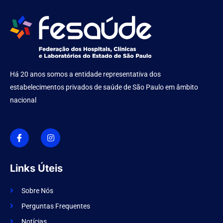
Há 20 anos somos a entidade representativa dos
estabelecimentos privados de saúde de São Paulo em âmbito
nacional
I
I
c
n
o
s
n
t
-
a
f
g
Links Úteis
a
r
c
a
e
m
Sobre Nós
b
o
Perguntas Frequentes
o
k
Notícias