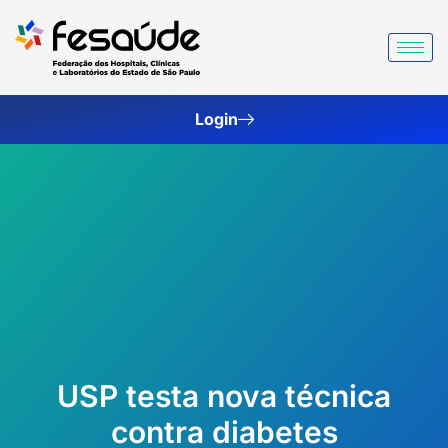
Ir
para
o
conteúdo
Login
USP testa nova técnica
contra diabetes