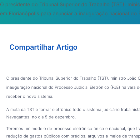
O presidente do Tribunal Superior do Trabalho (TST), minis
em Florianópolis para anunciar a inauguração nacional do Pr
Compartilhar Artigo
O presidente do Tribunal Superior do Trabalho (TST), ministro João O
inauguração nacional do Processo Judicial Eletrônico (PJE) na vara d
receber o novo sistema.
A meta da TST é tornar eletrônico todo o sistema judiciário trabalhi
Navegantes, no dia 5 de dezembro.
Teremos um modelo de processo eletrônico único e nacional, que tra
redução de gastos públicos com prédios, arquivos e meios de transpo