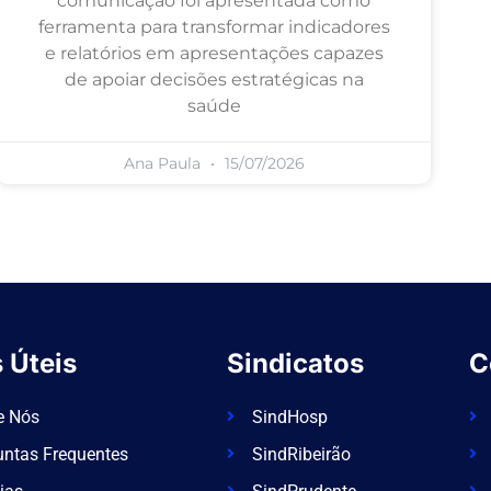
comunicação foi apresentada como
ferramenta para transformar indicadores
e relatórios em apresentações capazes
de apoiar decisões estratégicas na
saúde
Ana Paula
15/07/2026
 Úteis
Sindicatos
C
e Nós
SindHosp
untas Frequentes
SindRibeirão