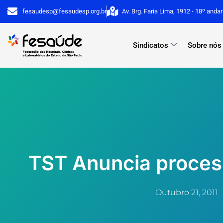
Ir
fesaudesp@fesaudesp.org.br
Av. Brg. Faria Lima, 1912 - 18º anda
para
o
Sindicatos
Sobre nós
conteúdo
TST Anuncia process
Outubro 21, 2011