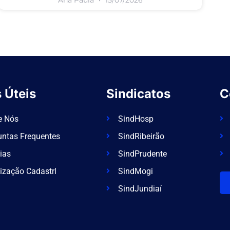
 Úteis
Sindicatos
C
e Nós
SindHosp
untas Frequentes
SindRibeirão
ias
SindPrudente
ização Cadastrl
SindMogi
SindJundiaí