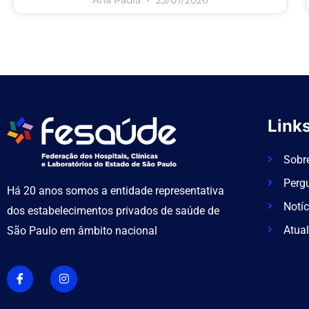
Links
Sobr
Perg
Há 20 anos somos a entidade representativa
Notíc
dos estabelecimentos privados de saúde de
Atual
São Paulo em âmbito nacional
I
I
c
n
o
s
n
t