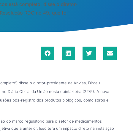
os está completo, disse o diretor-
à Resolução RDC no 49, que foi
ompleto”, disse o diretor-presidente da Anvisa, Dirceu
no Diário Oficial da União nesta quinta-feira (22/9). A nova
clusões pós-registro dos produtos biológicos, como soros e
ação do marco regulatório para o setor de medicamentos
etiva que a anterior. Isso terá um impacto direto na instalação