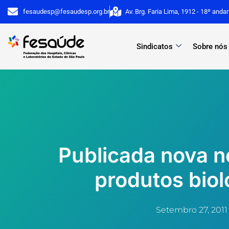
Ir
fesaudesp@fesaudesp.org.br
Av. Brg. Faria Lima, 1912 - 18º anda
para
o
Sindicatos
Sobre nós
conteúdo
Publicada nova 
produtos biol
Setembro 27, 2011