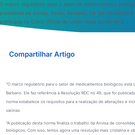
O marco regulatório para o setor de medicamentos biológic
presidente da Anvisa, Dirceu Barbano. Ele faz referência 
publicada no Diário Oficial da União nesta quinta-feira ...
Compartilhar Artigo
“O marco regulatório para o setor de medicamentos biológicos está c
Barbano. Ele faz referência à Resolução RDC no 49, que foi publicada 
norma estabelece os requisitos para a realização de alterações e in
vacinas.
“A publicação desta norma finaliza o trabalho da Anvisa de consolid
biológicos. Com isso, temos agora uma resolução mais cristalina e obj