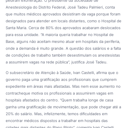
pediram exoneração. O presidente da Sociedade de
Anestesiologia do Distrito Federal, José Tadeu Palmieri, conta
que muitos médicos aprovados desistiram da vaga porque foram
designados para atender em locais distantes, como o Hospital de
Santa Maria. Cerca de 80% dos aprovados acabaram deslocados
para essa unidade. “A maioria queria trabalhar no Hospital de
Base, alguns não aceitam mesmo atuar em hospitais da periferia,
onde a demanda é muito grande. A questão dos salários e a falta
de condições de trabalho também desestimulam os anestesistas
a assumirem vagas na rede pública”, justifica José Tadeu.
O subsecretário de Atenção à Saúde, Ivan Castelli, afirma que o
governo paga uma gratificação aos profissionais que cumprem
expediente em áreas mais afastadas. Mas nem esse aumento no
contracheque motiva os profissionais a assumirem vagas em
hospitais afastados do centro. “Quem trabalha longe de casa
ganha uma gratificação de movimentação, que pode chegar até a
20% do salário. Mas, infelizmente, temos dificuldades em
encontrar médicos dispostos a trabalhar em hospitais das
cidades mais distantes do Plano Piloto”, comenta Ivan Castelli.