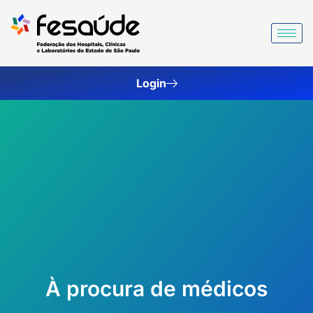
Ir
para
o
conteúdo
Login
À procura de médicos