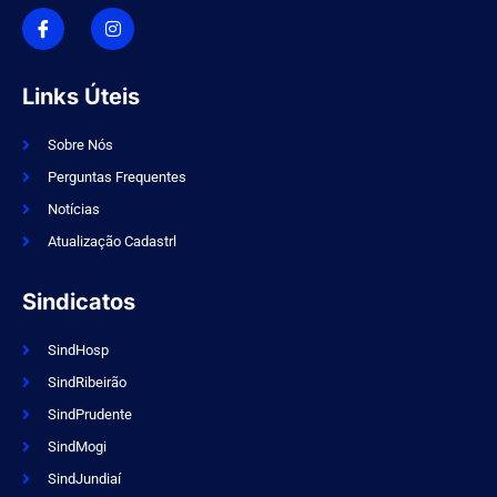
I
I
c
n
o
s
n
t
-
a
f
g
Links Úteis
a
r
c
a
e
m
Sobre Nós
b
Perguntas Frequentes
o
o
Notícias
k
Atualização Cadastrl
Sindicatos
SindHosp
SindRibeirão
SindPrudente
SindMogi
SindJundiaí