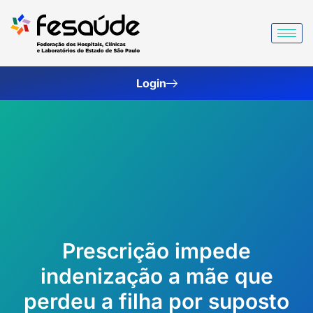
Ir
para
o
conteúdo
Login
Prescrição impede
indenização a mãe que
perdeu a filha por suposto