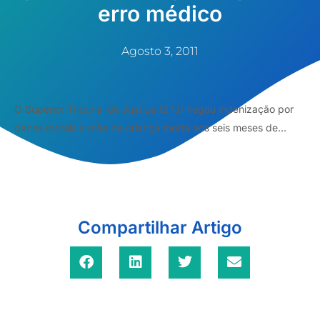
erro médico
Agosto 3, 2011
O Superior Tribunal de Justiça (STJ) negou indenização por
danos morais à mãe de criança morta aos seis meses de...
Compartilhar Artigo