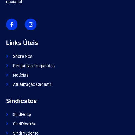
nacional
I
I
c
n
o
s
n
t
-
a
f
g
Links Úteis
a
r
c
a
e
m
Sobre Nós
b
o
Perguntas Frequentes
o
k
Notícias
Atualização Cadastrl
Sindicatos
SindHosp
SindRibeirão
SindPrudente