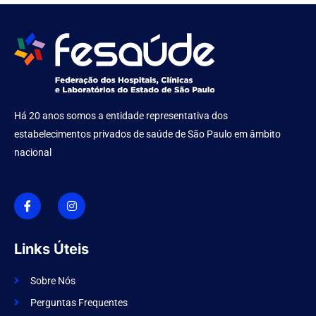
Há 20 anos somos a entidade representativa dos
estabelecimentos privados de saúde de São Paulo em âmbito
nacional
I
I
c
n
o
s
n
t
-
a
f
g
Links Úteis
a
r
c
a
e
m
Sobre Nós
b
o
Perguntas Frequentes
o