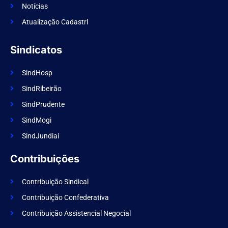
k
Notícias
Atualização Cadastrl
Sindicatos
SindHosp
SindRibeirão
SindPrudente
SindMogi
SindJundiaí
Contribuições
Contribuição Sindical
Contribuição Confederativa
Contribuição Assistencial Negocial