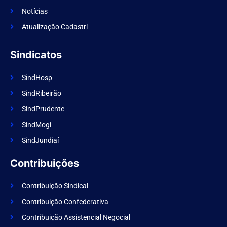
o
k
Notícias
Atualização Cadastrl
Sindicatos
SindHosp
SindRibeirão
SindPrudente
SindMogi
SindJundiaí
Contribuições
Contribuição Sindical
Contribuição Confederativa
Contribuição Assistencial Negocial