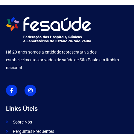
Há 20 anos somos a entidade representativa dos
estabelecimentos privados de saúde de São Paulo em âmbito
nacional
I
I
c
n
o
s
n
t
-
a
f
g
Links Úteis
a
r
c
a
e
m
Sobre Nós
b
o
Perguntas Frequentes