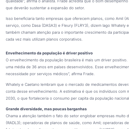
qualidade”, afirma o analista. Frade acredita que o bom desempenho
que deverão sustentar a expansão do setor.
Isso beneficiaria tanto empresas que oferecem planos, como Amil (
serviço, como Dasa (DASA3) e Fleury (FLRY3), dizem Iago Whately e 
também chamam atenção para o importante crescimento da particip
cada vez mais utilizam planos corporativos.
Envelhecimento da população é driver positivo
O envelhecimento da população brasileira é mais um driver positivo.
uma média de 36 anos em países desenvolvidos. Esse envelheciment
necessidade por serviços médicos”, afirma Frade.
Whately e Caetano lembram que o mercado de medicamentos deverá
conta desse envelhecimento. A estimativa é que os indivíduos com
2030, o que fortaleceria o consumo per capita da população nacional
Grande diversidade, mas poucas barganhas
Chama a atenção também o fato do setor englobar empresas muito di
(RADL3); operadoras de planos de saúde, como Amil; operadoras de