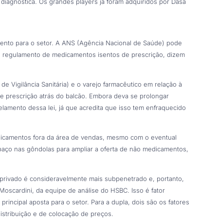
diagnóstica. Os grandes players já foram adquiridos por Dasa
mento para o setor. A ANS (Agência Nacional de Saúde) pode
 e regulamento de medicamentos isentos de prescrição, dizem
e Vigilância Sanitária) e o varejo farmacêutico em relação à
e prescrição atrás do balcão. Embora deva se prolongar
lamento dessa lei, já que acredita que isso tem enfraquecido
dicamentos fora da área de vendas, mesmo com o eventual
spaço nas gôndolas para ampliar a oferta de não medicamentos,
 privado é consideravelmente mais subpenetrado e, portanto,
Moscardini, da equipe de análise do HSBC. Isso é fator
rincipal aposta para o setor. Para a dupla, dois são os fatores
stribuição e de colocação de preços.