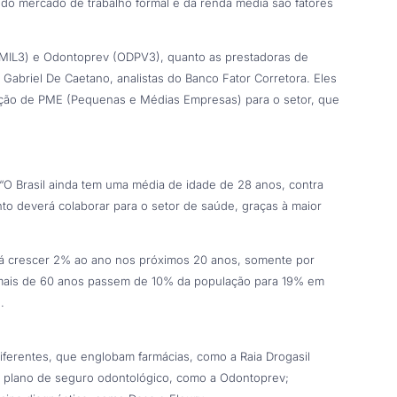
 do mercado de trabalho formal e da renda média são fatores
AMIL3) e Odontoprev (ODPV3), quanto as prestadoras de
Gabriel De Caetano, analistas do Banco Fator Corretora. Eles
ação de PME (Pequenas e Médias Empresas) para o setor, que
 “O Brasil ainda tem uma média de idade de 28 anos, contra
o deverá colaborar para o setor de saúde, graças à maior
 crescer 2% ao ano nos próximos 20 anos, somente por
 mais de 60 anos passem de 10% da população para 19% em
.
ferentes, que englobam farmácias, como a Raia Drogasil
 plano de seguro odontológico, como a Odontoprev;