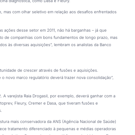
ina diagnóstica, como Dasa e Fleury.
 mas com olhar seletivo em relação aos desafios enfrentados
s ações desse setor em 2011, não há barganhas – já que
unto de companhias com bons fundamentos de longo prazo, mas
dos às diversas aquisições”, lembram os analistas da Banco
rtunidade de crescer através de fusões e aquisições.
 o novo marco regulatório deverá trazer nova consolidação”,
. A varejista Raia Drogasil, por exemplo, deverá ganhar com a
oprev, Fleury, Cremer e Dasa, que tiveram fusões e
s.
postura mais conservadora da ANS (Agência Nacional de Saúde)
lece tratamento diferenciado à pequenas e médias operadoras