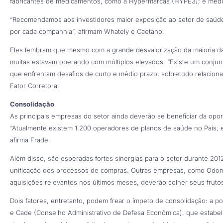
fabricantes de medicamentos, como a Hypermarcas (HYPE3); e medic
“Recomendamos aos investidores maior exposição ao setor de saúde,
por cada companhia”, afirmam Whately e Caetano.
Eles lembram que mesmo com a grande desvalorização da maioria da
muitas estavam operando com múltiplos elevados. “Existe um conj
que enfrentam desafios de curto e médio prazo, sobretudo relaciona
Fator Corretora.
Consolidação
As principais empresas do setor ainda deverão se beneficiar da opo
“Atualmente existem 1.200 operadores de planos de saúde no País, e
afirma Frade.
Além disso, são esperadas fortes sinergias para o setor durante 2012
unificação dos processos de compras. Outras empresas, como Odont
aquisições relevantes nos últimos meses, deverão colher seus fruto
Dois fatores, entretanto, podem frear o ímpeto de consolidação: a 
e Cade (Conselho Administrativo de Defesa Econômica), que estabe