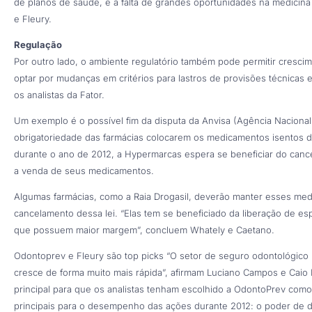
de planos de saúde, e a falta de grandes oportunidades na medicina 
e Fleury.
Regulação
Por outro lado, o ambiente regulatório também pode permitir cresci
optar por mudanças em critérios para lastros de provisões técnicas
os analistas da Fator.
Um exemplo é o possível fim da disputa da Anvisa (Agência Nacional d
obrigatoriedade das farmácias colocarem os medicamentos isentos d
durante o ano de 2012, a Hypermarcas espera se beneficiar do cance
a venda de seus medicamentos.
Algumas farmácias, como a Raia Drogasil, deverão manter esses me
cancelamento dessa lei. “Elas tem se beneficiado da liberação de e
que possuem maior margem”, concluem Whately e Caetano.
Odontoprev e Fleury são top picks “O setor de seguro odontológico
cresce de forma muito mais rápida”, afirmam Luciano Campos e Caio 
principal para que os analistas tenham escolhido a OdontoPrev como p
principais para o desempenho das ações durante 2012: o poder de di