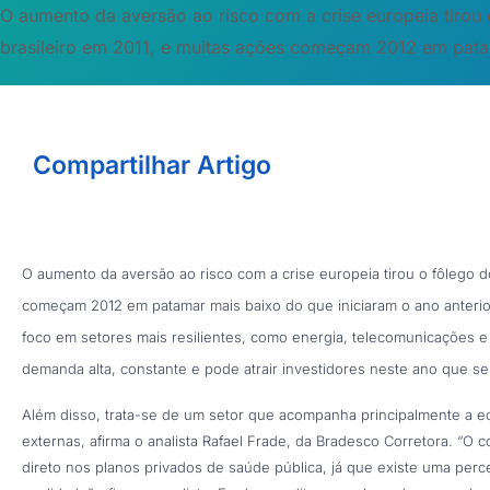
O aumento da aversão ao risco com a crise europeia tirou
brasileiro em 2011, e muitas ações começam 2012 em pata
Compartilhar Artigo
O aumento da aversão ao risco com a crise europeia tirou o fôlego d
começam 2012 em patamar mais baixo do que iniciaram o ano anterio
foco em setores mais resilientes, como energia, telecomunicações 
demanda alta, constante e pode atrair investidores neste ano que se 
Além disso, trata-se de um setor que acompanha principalmente a e
externas, afirma o analista Rafael Frade, da Bradesco Corretora. “O 
direto nos planos privados de saúde pública, já que existe uma per