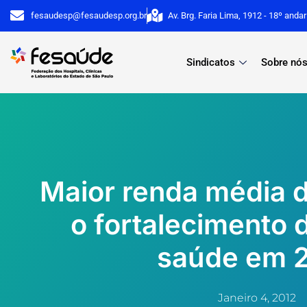
Ir
fesaudesp@fesaudesp.org.br
Av. Brg. Faria Lima, 1912 - 18º anda
para
o
Sindicatos
Sobre nó
conteúdo
Maior renda média d
o fortalecimento 
saúde em 
Janeiro 4, 2012