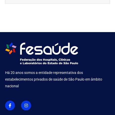
Há 20 anos somos a entidade representativa dos
estabelecimentos privados de saúde de São Paulo em âmbito
nacional
I
I
c
n
o
s
n
t