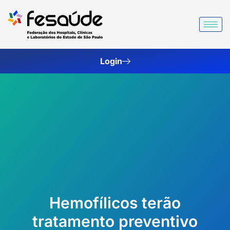
Ir
para
o
conteúdo
Login
Hemofílicos terão
tratamento preventivo