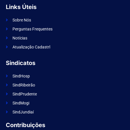
-
a
f
g
Links Úteis
a
r
c
a
e
m
Sobre Nós
b
o
Perguntas Frequentes
o
k
Notícias
Atualização Cadastrl
Sindicatos
SindHosp
SindRibeirão
SindPrudente
SindMogi
SindJundiaí
Contribuições