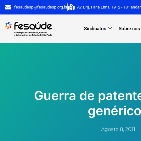
Ir
fesaudesp@fesaudesp.org.br
Av. Brg. Faria Lima, 1912 - 18º anda
para
o
Sindicatos
Sobre nós
conteúdo
Guerra de paten
genéric
Agosto 8, 2011