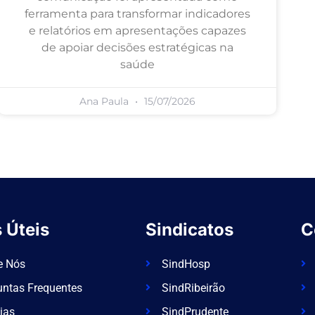
ferramenta para transformar indicadores
e relatórios em apresentações capazes
de apoiar decisões estratégicas na
saúde
Ana Paula
15/07/2026
 Úteis
Sindicatos
C
e Nós
SindHosp
untas Frequentes
SindRibeirão
ias
SindPrudente