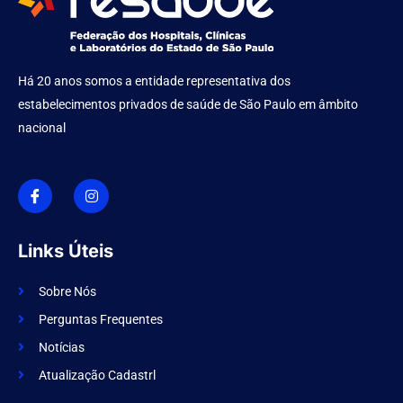
Há 20 anos somos a entidade representativa dos
estabelecimentos privados de saúde de São Paulo em âmbito
nacional
I
I
c
n
o
s
n
t
-
a
f
g
Links Úteis
a
r
c
a
e
m
Sobre Nós
b
o
Perguntas Frequentes
o
k
Notícias
Atualização Cadastrl