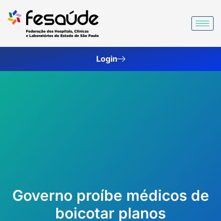
Ir
para
o
conteúdo
Login
Governo proíbe médicos de
boicotar planos