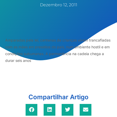
Dezembro 12, 2011
Amparadas pela lei, centenas de crianças vivem trancafiadas
com as mães em presídios do país, num ambiente hostil e em
condições subumanas. A permanência na cadeia chega a
durar seis anos
Compartilhar Artigo