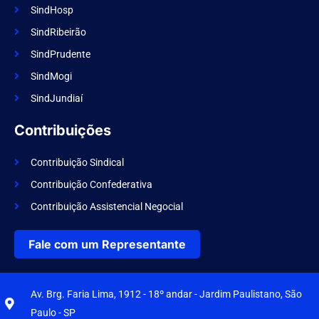
SindHosp
SindRibeirão
SindPrudente
SindMogi
SindJundiaí
Contribuições
Contribuição Sindical
Contribuição Confederativa
Contribuição Assistencial Negocial
Fale com um Representante
Av. Brg. Faria Lima, 1912 - 18º andar - Jardim Paulistano, São
Paulo - SP