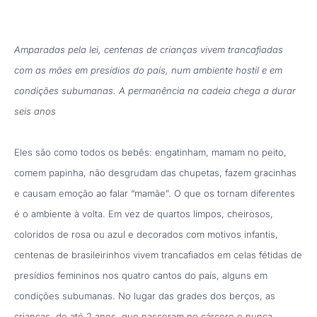
Amparadas pela lei, centenas de crianças vivem trancafiadas
com as mães em presídios do país, num ambiente hostil e em
condições subumanas. A permanência na cadeia chega a durar
seis anos
Eles são como todos os bebês: engatinham, mamam no peito,
comem papinha, não desgrudam das chupetas, fazem gracinhas
e causam emoção ao falar “mamãe”. O que os tornam diferentes
é o ambiente à volta. Em vez de quartos limpos, cheirosos,
coloridos de rosa ou azul e decorados com motivos infantis,
centenas de brasileirinhos vivem trancafiados em celas fétidas de
presídios femininos nos quatro cantos do país, alguns em
condições subumanas. No lugar das grades dos berços, as
crianças, de até 2 anos, que nasceram no cárcere e nunca