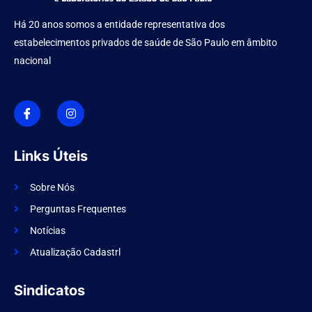
Há 20 anos somos a entidade representativa dos
estabelecimentos privados de saúde de São Paulo em âmbito
nacional
I
I
c
n
o
s
n
t
-
a
f
g
Links Úteis
a
r
c
a
e
m
Sobre Nós
b
o
Perguntas Frequentes
o
k
Notícias
Atualização Cadastrl
Sindicatos