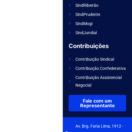
SindRibeirão
SindPrudente
SindMogi
SindJundiaí
Contribuições
Contribuição Sindical
Contribuição Confederativa
Contribuição Assistencial
Negocial
Fale com um
Representante
Av. Brg. Faria Lima, 1912 -