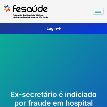
Ir
para
o
conteúdo
Login
Ex-secretário é indiciado
por fraude em hospital