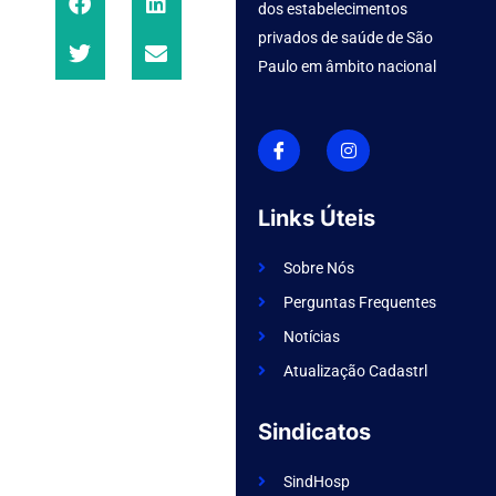
dos estabelecimentos
privados de saúde de São
Paulo em âmbito nacional
I
I
c
n
o
s
n
t
-
a
f
g
Links Úteis
a
r
c
a
e
m
Sobre Nós
b
o
Perguntas Frequentes
o
k
Notícias
Atualização Cadastrl
Sindicatos
SindHosp