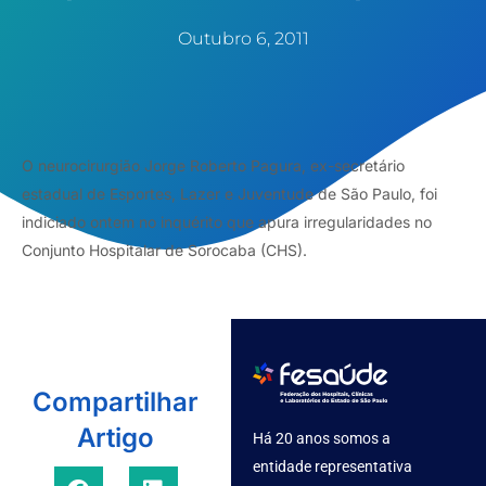
Outubro 6, 2011
O neurocirurgião Jorge Roberto Pagura, ex-secretário
estadual de Esportes, Lazer e Juventude de São Paulo, foi
indiciado ontem no inquérito que apura irregularidades no
Conjunto Hospitalar de Sorocaba (CHS).
Compartilhar
Artigo
Há 20 anos somos a
entidade representativa