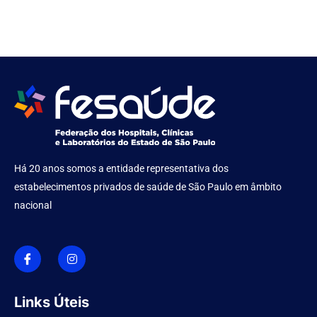
Há 20 anos somos a entidade representativa dos
estabelecimentos privados de saúde de São Paulo em âmbito
nacional
I
I
c
n
o
s
n
t
-
a
f
g
Links Úteis
a
r