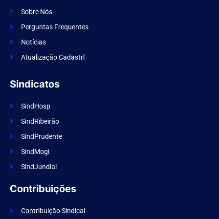
c
a
e
m
Sobre Nós
b
o
Perguntas Frequentes
o
k
Notícias
Atualização Cadastrl
Sindicatos
SindHosp
SindRibeirão
SindPrudente
SindMogi
SindJundiaí
Contribuições
Contribuição Sindical