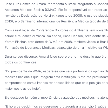
José Luiz Gomes do Amaral representa o Brasil integrando o Conse
Assuntos Médicos Sociais (SMAC). Ele foi responsável por trazer ao 
revisão da Declaração de Helsinki (agosto de 2008), o uso de place
2010), e o Seminário Internacional de Resiliência Médica (agosto de 
Com a realização da Conferência Doutores do Ambiente, em novembr
saúde e mudança climática. Na época, Dana Hanson, presidente da 
Yoram Blachar, presidente da WMA em 2008, também visitou o Brasil 
Formação de Lideranças Médicas, adaptação de uma iniciativa da W
Durante seu discurso, Amaral falou sobre o enorme desafio que é p
todos os continentes.
“Do presidente da WMA, espera-se que seja porta-voz da opinião d
médicas nacionais que integram esta instituição. Sinto-me profunda
comprometido com a imensa responsabilidade que esta posição encer
maior nos dias de hoje”.
Ele destacou também a importância da atuação dos médicos na aten
“É hora de decidirmos se queremos protagonizar a atenção à saúde,