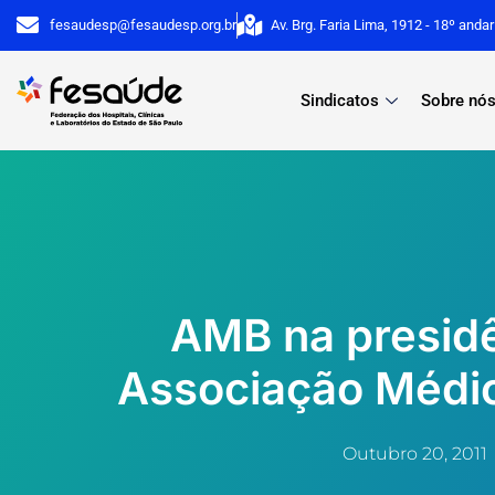
Ir
fesaudesp@fesaudesp.org.br
Av. Brg. Faria Lima, 1912 - 18º anda
para
o
Sindicatos
Sobre nó
conteúdo
AMB na presid
Associação Médi
Outubro 20, 2011