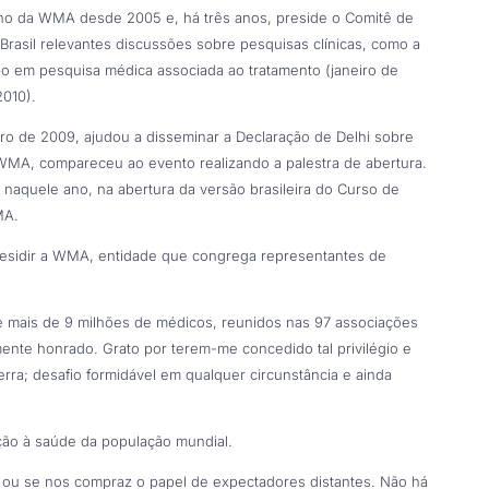
lho da WMA desde 2005 e, há três anos, preside o Comitê de
Brasil relevantes discussões sobre pesquisas clínicas, como a
bo em pesquisa médica associada ao tratamento (janeiro de
2010).
o de 2009, ajudou a disseminar a Declaração de Delhi sobre
WMA, compareceu ao evento realizando a palestra de abertura.
naquele ano, na abertura da versão brasileira do Curso de
MA.
residir a WMA, entidade que congrega representantes de
e mais de 9 milhões de médicos, reunidos nas 97 associações
mente honrado. Grato por terem-me concedido tal privilégio e
ra; desafio formidável em qualquer circunstância e ainda
ção à saúde da população mundial.
 ou se nos compraz o papel de expectadores distantes. Não há