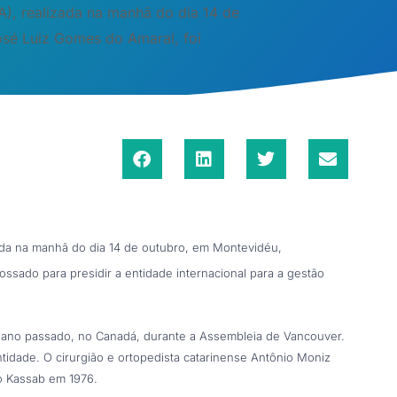
), realizada na manhã do dia 14 de
osé Luiz Gomes do Amaral, foi
da na manhã do dia 14 de outubro, em Montevidéu,
sado para presidir a entidade internacional para a gestão
o ano passado, no Canadá, durante a Assembleia de Vancouver.
tidade. O cirurgião e ortopedista catarinense Antônio Moniz
o Kassab em 1976.