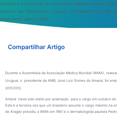
Durante a Assembleia da Associação Médica Mundial (WMA
outubro, em Montevidéu, Uruguai, o presidente da AMB, J
empossado para presidir...
Compartilhar Artigo
Durante a Assembleia da Associação Médica Mundial (WMA), realiza
Uruguai, o presidente da AMB, José Luiz Gomes do Amaral, foi empos
2011/2012.
Amaral havia sido eleito por aclamação para o cargo em outubro d
Esta é a terceira vez que um brasileiro assume o cargo máximo na en
de Aragão presidiu a WMA em 1961 e o dermatologista paulista Pedr