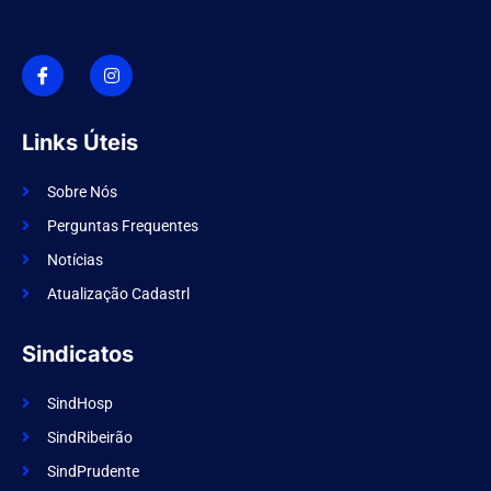
I
I
c
n
o
s
n
t
-
a
f
g
Links Úteis
a
r
c
a
e
m
Sobre Nós
b
o
Perguntas Frequentes
o
k
Notícias
Atualização Cadastrl
Sindicatos
SindHosp
SindRibeirão
SindPrudente