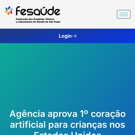
Ir
para
o
conteúdo
Login
Agência aprova 1º coração
artificial para crianças nos