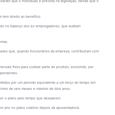
arato que o individual) é prevista na legislação, desde que o
 tem direito ao benefício.
sejado no balanço dos ex-empregadores, que acabam
emas.
ueles que, quando funcionários da empresa, contribuíram com
ensais fixos para custear parte do produto, excluindo, por
ependentes.
emitidos por um período equivalente a um terço do tempo em
mínimo de seis meses e máximo de dois anos.
er o plano pelo tempo que desejarem.
 um ano no plano coletivo depois da aposentadoria.