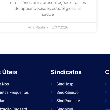
e relatórios em apresentações capazes
de apoiar decisões estratégicas na
saúde
Ana Paula
15/07/2026
 Úteis
Sindicatos
C
e Nós
SindHosp
untas Frequentes
SindRibeirão
ias
SindPrudente
ização Cadastrl
SindMogi