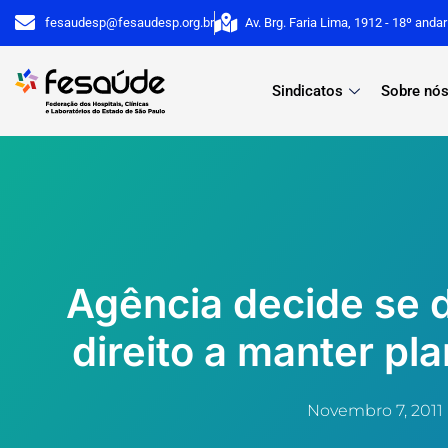
Ir
fesaudesp@fesaudesp.org.br
Av. Brg. Faria Lima, 1912 - 18º anda
para
o
Sindicatos
Sobre nó
conteúdo
Agência decide se d
direito a manter pl
Novembro 7, 2011