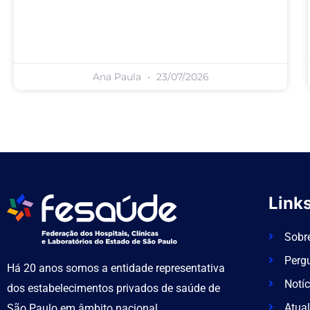
Ana Paula
23/07/2026
Links
Sobr
Perg
Há 20 anos somos a entidade representativa
Notíc
dos estabelecimentos privados de saúde de
Atual
São Paulo em âmbito nacional