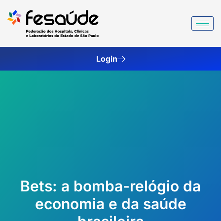
Ir
para
o
conteúdo
Login
Bets: a bomba-relógio da
economia e da saúde