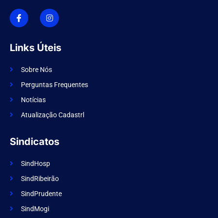
I
I
c
n
o
s
n
t
-
a
f
g
Links Úteis
a
r
c
a
e
m
Sobre Nós
b
o
Perguntas Frequentes
o
k
Notícias
Atualização Cadastrl
Sindicatos
SindHosp
SindRibeirão
SindPrudente
SindMogi