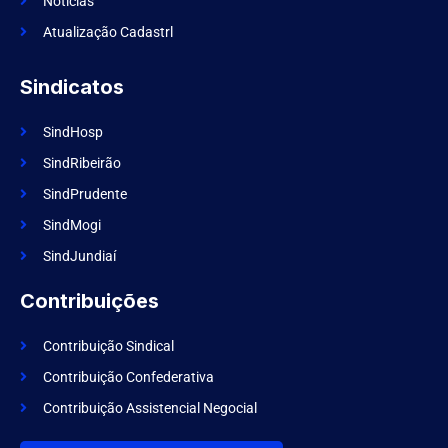
k
Notícias
Atualização Cadastrl
Sindicatos
SindHosp
SindRibeirão
SindPrudente
SindMogi
SindJundiaí
Contribuições
Contribuição Sindical
Contribuição Confederativa
Contribuição Assistencial Negocial