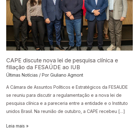
de
pesquisa
clínica
e
filiação
da
FESAÚDE
ao
CAPE discute nova lei de pesquisa clínica e
filiação da FESAÚDE ao IUB
IUB
Últimas Notícias
/ Por
Giuliano Agmont
A Câmara de Assuntos Políticos e Estratégicos da FESAUDE
se reuniu para discutir a regulamentação e a nova lei de
pesquisa clínica e a pareceria entre a entidade e o Instituto
unidos Brasil. Na reunião de outubro, a CAPE recebeu […]
Leia mais »