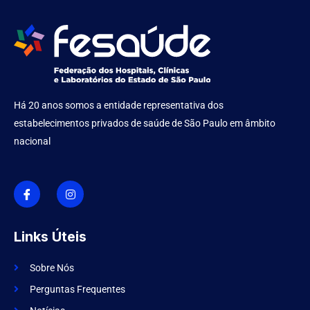
Há 20 anos somos a entidade representativa dos
estabelecimentos privados de saúde de São Paulo em âmbito
nacional
I
I
c
n
o
s
n
t
-
a
f
g
Links Úteis
a
r
c
a
e
m
Sobre Nós
b
o
Perguntas Frequentes
o