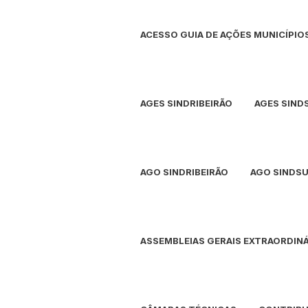
Ir
para
ACESSO GUIA DE AÇÕES MUNICÍPIO
o
conteúdo
AGES SINDRIBEIRÃO
AGES SIND
AGO SINDRIBEIRÃO
AGO SINDS
ASSEMBLEIAS GERAIS EXTRAORDINÁ