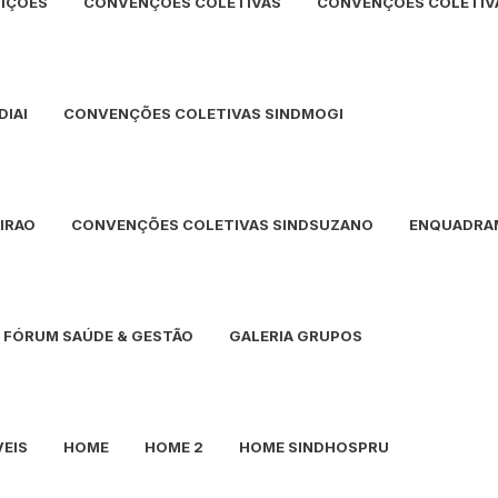
IÇÕES
CONVENÇÕES COLETIVAS
CONVENÇÕES COLETIV
IAI
CONVENÇÕES COLETIVAS SINDMOGI
IRAO
CONVENÇÕES COLETIVAS SINDSUZANO
ENQUADRA
FÓRUM SAÚDE & GESTÃO
GALERIA GRUPOS
VEIS
HOME
HOME 2
HOME SINDHOSPRU