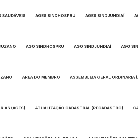
S SAUDÁVEIS
AGES SINDHOSPRU
AGES SINDJUNDIAÍ
A
SUZANO
AGO SINDHOSPRU
AGO SINDJUNDIAÍ
AGO SI
UZANO
ÁREA DO MEMBRO
ASSEMBLEIA GERAL ORDINÁRIA 
RIAS (AGES)
ATUALIZAÇÃO CADASTRAL (RECADASTRO)
C