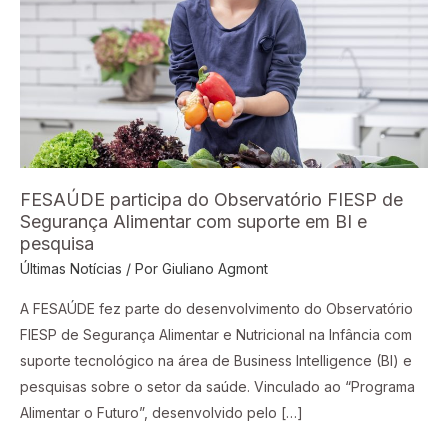
FIESP
de
Segurança
Alimentar
com
suporte
em
BI
FESAÚDE participa do Observatório FIESP de
e
Segurança Alimentar com suporte em BI e
pesquisa
pesquisa
Últimas Notícias
/ Por
Giuliano Agmont
A FESAÚDE fez parte do desenvolvimento do Observatório
FIESP de Segurança Alimentar e Nutricional na Infância com
suporte tecnológico na área de Business Intelligence (BI) e
pesquisas sobre o setor da saúde. Vinculado ao “Programa
Alimentar o Futuro”, desenvolvido pelo […]