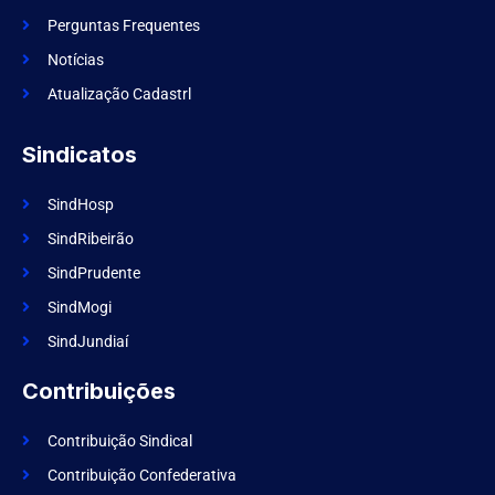
b
o
Perguntas Frequentes
o
k
Notícias
Atualização Cadastrl
Sindicatos
SindHosp
SindRibeirão
SindPrudente
SindMogi
SindJundiaí
Contribuições
Contribuição Sindical
Contribuição Confederativa