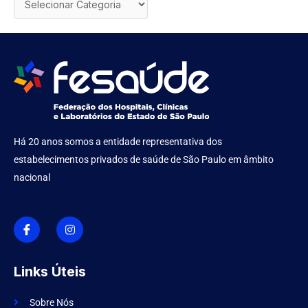
Há 20 anos somos a entidade representativa dos
estabelecimentos privados de saúde de São Paulo em âmbito
nacional
I
I
c
n
o
s
n
t
-
a
f
g
Links Úteis
a
r
c
a
e
m
Sobre Nós