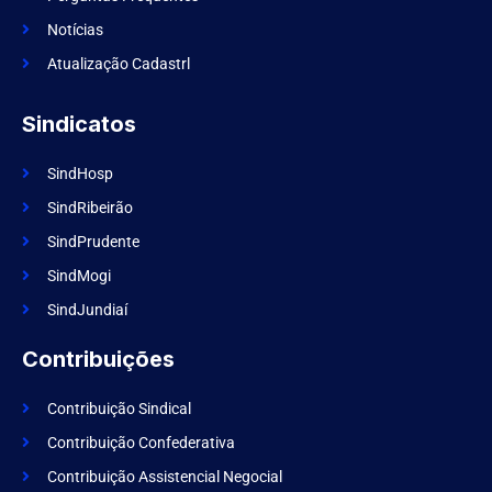
o
k
Notícias
Atualização Cadastrl
Sindicatos
SindHosp
SindRibeirão
SindPrudente
SindMogi
SindJundiaí
Contribuições
Contribuição Sindical
Contribuição Confederativa
Contribuição Assistencial Negocial