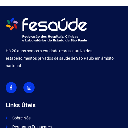
Há 20 anos somos a entidade representativa dos
estabelecimentos privados de saúde de São Paulo em âmbito
nacional
I
I
c
n
o
s
n
t
-
a
f
g
Links Úteis
a
r
c
a
e
m
Sobre Nós
b
o
Perguntas Frequentes