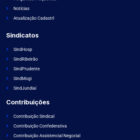
o
k
Notícias
Atualização Cadastrl
Sindicatos
SindHosp
SindRibeirão
SindPrudente
SindMogi
SindJundiaí
Contribuições
Contribuição Sindical
Contribuição Confederativa
Contribuição Assistencial Negocial