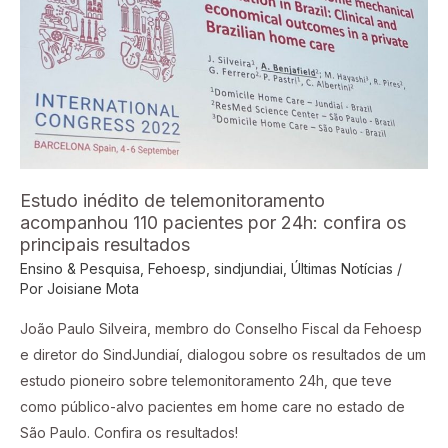
acompanhou
110
pacientes
por
24h:
confira
os
principais
Estudo inédito de telemonitoramento
resultados
acompanhou 110 pacientes por 24h: confira os
principais resultados
Ensino & Pesquisa
,
Fehoesp
,
sindjundiai
,
Últimas Notícias
/
Por
Joisiane Mota
João Paulo Silveira, membro do Conselho Fiscal da Fehoesp
e diretor do SindJundiaí, dialogou sobre os resultados de um
estudo pioneiro sobre telemonitoramento 24h, que teve
como público-alvo pacientes em home care no estado de
São Paulo. Confira os resultados!