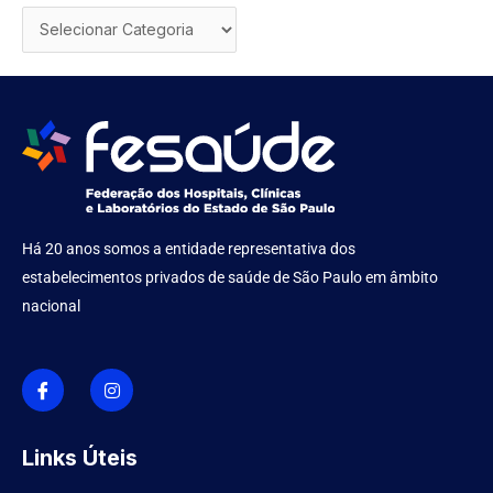
Há 20 anos somos a entidade representativa dos
estabelecimentos privados de saúde de São Paulo em âmbito
nacional
I
I
c
n
o
s
n
t
-
a
f
g
Links Úteis
a
r
c
a