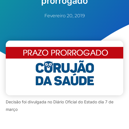
prorrogado
Fevereiro 20, 2019
Decisão foi divulgada no Diário Oficial do Estado dia 7 de
março