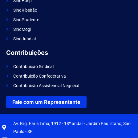
SindHosp
SindRibeirão
SindPrudente
SindMogi
SindJundiaí
Contribuições
Contribuição Sindical
Contribuição Confederativa
Contribuição Assistencial Negocial
Fale com um Representante
Av. Brg. Faria Lima, 1912 - 18º andar - Jardim Paulistano, São
Paulo - SP