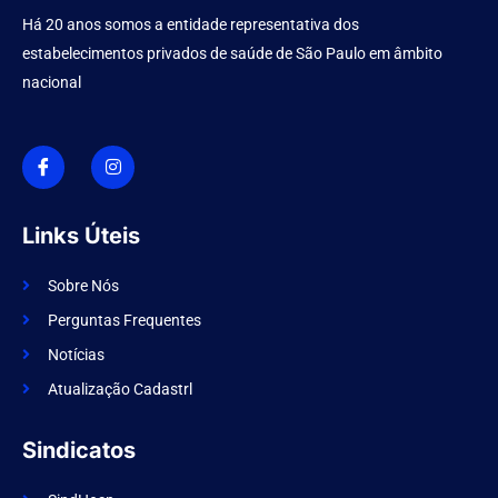
Há 20 anos somos a entidade representativa dos
estabelecimentos privados de saúde de São Paulo em âmbito
nacional
I
I
c
n
o
s
n
t
-
a
f
g
Links Úteis
a
r
c
a
e
m
Sobre Nós
b
o
Perguntas Frequentes
o
k
Notícias
Atualização Cadastrl
Sindicatos