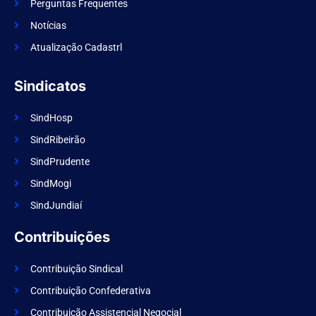
o
Perguntas Frequentes
o
k
Notícias
Atualização Cadastrl
Sindicatos
SindHosp
SindRibeirão
SindPrudente
SindMogi
SindJundiaí
Contribuições
Contribuição Sindical
Contribuição Confederativa
Contribuição Assistencial Negocial