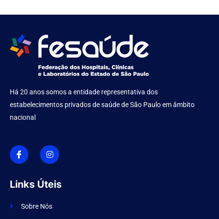
Há 20 anos somos a entidade representativa dos
estabelecimentos privados de saúde de São Paulo em âmbito
nacional
I
I
c
n
o
s
n
t
-
a
f
g
Links Úteis
a
r
c
a
e
m
Sobre Nós
b