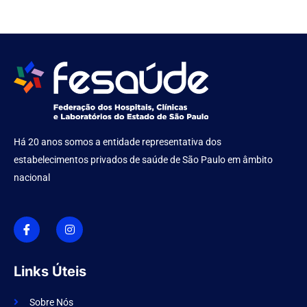
Há 20 anos somos a entidade representativa dos
estabelecimentos privados de saúde de São Paulo em âmbito
nacional
I
I
c
n
o
s
n
t
-
a
f
g
Links Úteis
a
r
c
a
e
m
Sobre Nós