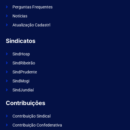
b
o
Perguntas Frequentes
o
k
Notícias
Atualização Cadastrl
Sindicatos
SindHosp
SindRibeirão
SindPrudente
SindMogi
SindJundiaí
Contribuições
Contribuição Sindical
Contribuição Confederativa