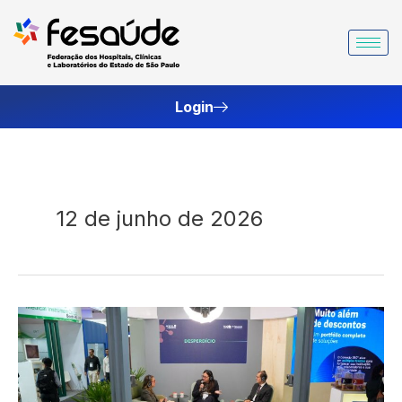
Ir
para
o
conteúdo
Login
12 de junho de 2026
Como
combater
o
desperdício