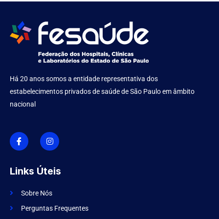
Há 20 anos somos a entidade representativa dos
estabelecimentos privados de saúde de São Paulo em âmbito
nacional
I
I
c
n
o
s
n
t
-
a
f
g
Links Úteis
a
r
c
a
e
m
Sobre Nós
b
o
Perguntas Frequentes
o