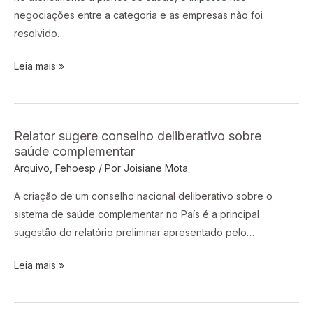
entre
negociações entre a categoria e as empresas não foi
médico
resolvido…
e
plano
Leia mais »
Relator sugere conselho deliberativo sobre
Relator
saúde complementar
sugere
Arquivo
,
Fehoesp
/ Por
Joisiane Mota
conselho
deliberativo
A criação de um conselho nacional deliberativo sobre o
sobre
sistema de saúde complementar no País é a principal
saúde
sugestão do relatório preliminar apresentado pelo…
complementar
Leia mais »