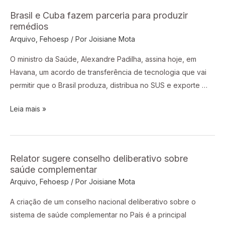
Brasil e Cuba fazem parceria para produzir
Brasil
remédios
e
Arquivo
,
Fehoesp
/ Por
Joisiane Mota
Cuba
fazem
O ministro da Saúde, Alexandre Padilha, assina hoje, em
parceria
Havana, um acordo de transferência de tecnologia que vai
para
permitir que o Brasil produza, distribua no SUS e exporte …
produzir
remédios
Leia mais »
Relator sugere conselho deliberativo sobre
Relator
saúde complementar
sugere
Arquivo
,
Fehoesp
/ Por
Joisiane Mota
conselho
deliberativo
A criação de um conselho nacional deliberativo sobre o
sobre
sistema de saúde complementar no País é a principal
saúde