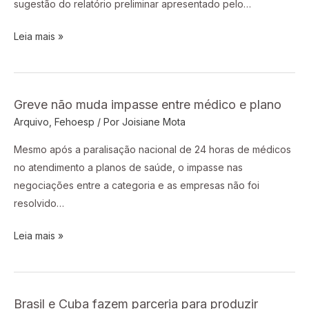
sugestão do relatório preliminar apresentado pelo…
complementar
Leia mais »
Greve não muda impasse entre médico e plano
Greve
Arquivo
,
Fehoesp
/ Por
Joisiane Mota
não
muda
Mesmo após a paralisação nacional de 24 horas de médicos
impasse
no atendimento a planos de saúde, o impasse nas
entre
negociações entre a categoria e as empresas não foi
médico
resolvido…
e
plano
Leia mais »
Brasil e Cuba fazem parceria para produzir
Brasil