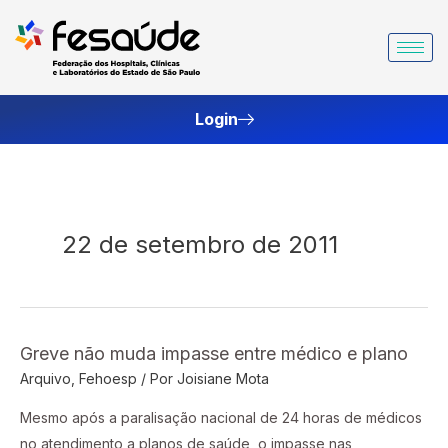
Ir
para
o
conteúdo
Login
22 de setembro de 2011
Greve não muda impasse entre médico e plano
Greve
Arquivo
,
Fehoesp
/ Por
Joisiane Mota
não
muda
Mesmo após a paralisação nacional de 24 horas de médicos
impasse
no atendimento a planos de saúde, o impasse nas