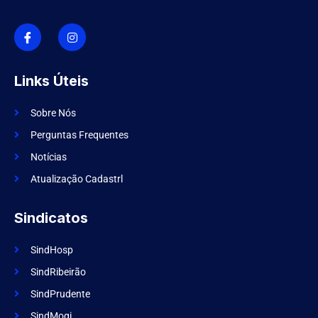
I
I
c
n
o
s
n
t
-
a
f
g
Links Úteis
a
r
c
a
e
m
Sobre Nós
b
o
Perguntas Frequentes
o
k
Notícias
Atualização Cadastrl
Sindicatos
SindHosp
SindRibeirão
SindPrudente
SindMogi