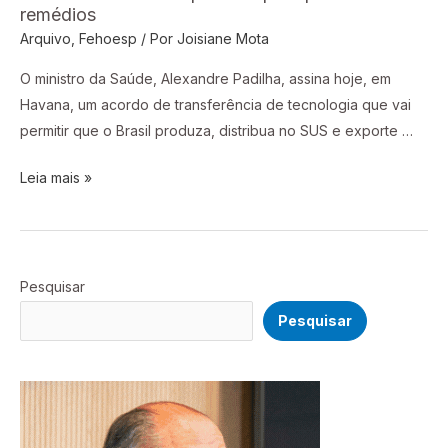
remédios
e
Arquivo
,
Fehoesp
/ Por
Joisiane Mota
Cuba
fazem
O ministro da Saúde, Alexandre Padilha, assina hoje, em
parceria
Havana, um acordo de transferência de tecnologia que vai
para
permitir que o Brasil produza, distribua no SUS e exporte …
produzir
remédios
Leia mais »
Pesquisar
Pesquisar