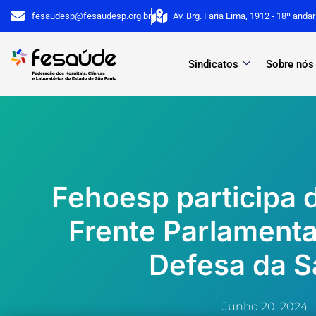
Ir
fesaudesp@fesaudesp.org.br
Av. Brg. Faria Lima, 1912 - 18º anda
para
o
Sindicatos
Sobre nós
conteúdo
Fehoesp participa 
Frente Parlamenta
Defesa da 
Junho 20, 2024