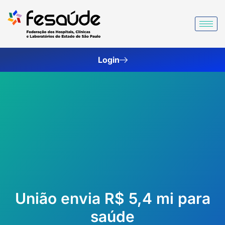
Ir
para
o
conteúdo
Login
União envia R$ 5,4 mi para
saúde