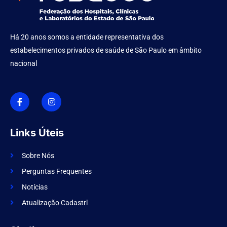
Há 20 anos somos a entidade representativa dos
estabelecimentos privados de saúde de São Paulo em âmbito
nacional
I
I
c
n
o
s
n
t
-
a
f
g
Links Úteis
a
r
c
a
e
m
Sobre Nós
b
o
Perguntas Frequentes
o
k
Notícias
Atualização Cadastrl