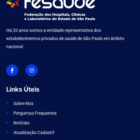
Há 20 anos somos a entidade representativa dos
estabelecimentos privados de saúde de São Paulo em âmbito
nacional
I
I
c
n
o
s
n
t
-
a
f
g
Links Úteis
a
r
c
a
e
m
Sobre Nós
b
o
Perguntas Frequentes
o
k
Notícias
Atualização Cadastrl