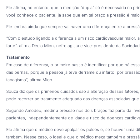
Ele afirma, no entanto, que a medição “dupla” só é necessária na pri
você conhece o paciente, já sabe que em tal braço a pressão é maio
Ele lembra ainda que sempre vai haver uma diferença entre a press
“Com o estudo ligando a diferença a um risco cardiovascular maior,
forte”, afirma Décio Mion, nefrologista e vice-presidente da Sociedad
Tratamento
Em caso de diferença, o primeiro passo é identificar por que há ess
das pernas, porque a pessoa já teve derrame ou infarto, por pressão 
tabagismo”, afirma Mion.
Souza diz que os primeiros cuidados são a alteração desses fatores
pode recorrer ao tratamento adequado das doenças associadas que p
Segundo Amodeo, medir a pressão nos dois braços faz parte da inves
pacientes, independentemente de idade e risco de doenças cardiova
Ele afirma que o médico deve apalpar os pulsos e, se houver uma di
também. Nesse caso, o ideal é que o médico meça também a pressão 