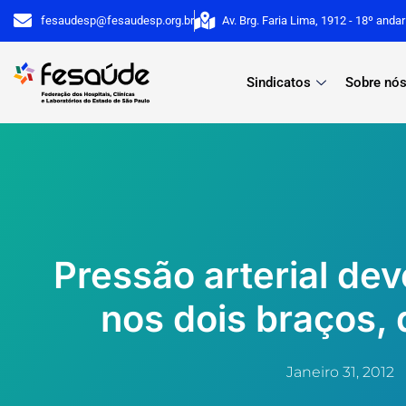
Ir
fesaudesp@fesaudesp.org.br
Av. Brg. Faria Lima, 1912 - 18º anda
para
o
Sindicatos
Sobre nó
conteúdo
Pressão arterial de
nos dois braços, 
Janeiro 31, 2012