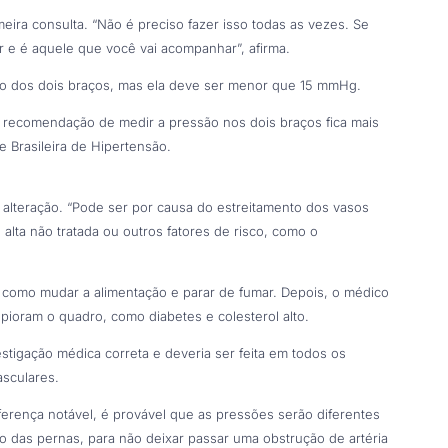
meira consulta. “Não é preciso fazer isso todas as vezes. Se
r e é aquele que você vai acompanhar”, afirma.
ão dos dois braços, mas ela deve ser menor que 15 mmHg.
 a recomendação de medir a pressão nos dois braços fica mais
e Brasileira de Hipertensão.
a alteração. “Pode ser por causa do estreitamento dos vasos
alta não tratada ou outros fatores de risco, como o
, como mudar a alimentação e parar de fumar. Depois, o médico
ioram o quadro, como diabetes e colesterol alto.
tigação médica correta e deveria ser feita em todos os
sculares.
ferença notável, é provável que as pressões serão diferentes
das pernas, para não deixar passar uma obstrução de artéria