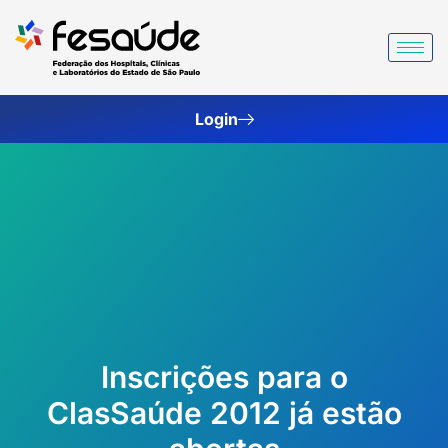
Ir
para
o
conteúdo
Login
Inscrições para o
ClasSaúde 2012 já estão