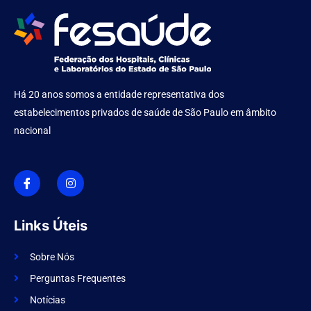
Há 20 anos somos a entidade representativa dos
estabelecimentos privados de saúde de São Paulo em âmbito
nacional
I
I
c
n
o
s
n
t
-
a
f
g
Links Úteis
a
r
c
a
e
m
Sobre Nós
b
o
Perguntas Frequentes
o
k
Notícias