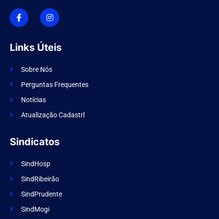
I
I
c
n
o
s
n
t
-
a
f
g
Links Úteis
a
r
c
a
e
m
Sobre Nós
b
o
Perguntas Frequentes
o
k
Notícias
Atualização Cadastrl
Sindicatos
SindHosp
SindRibeirão
SindPrudente
SindMogi